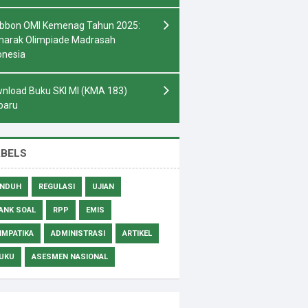
bbon OMI Kemenag Tahun 2025:
arak Olimpiade Madrasah
onesia
nload Buku SKI MI (KMA 183)
baru
ABELS
NDUH
REGULASI
UJIAN
ANK SOAL
RPP
EMIS
IMPATIKA
ADMINISTRASI
ARTIKEL
UKU
ASESMEN NASIONAL