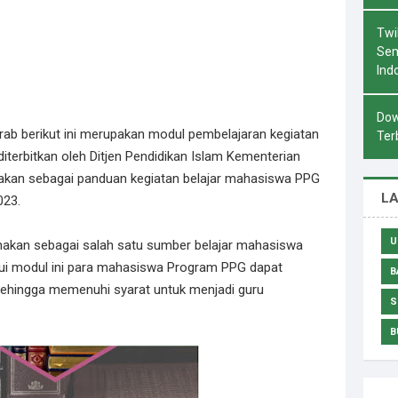
Twi
Sem
Ind
Dow
ab berikut ini merupakan modul pembelajaran kegiatan
Ter
iterbitkan oleh Ditjen Pendidikan Islam Kementerian
akan sebagai panduan kegiatan belajar mahasiswa PPG
L
023.
U
unakan sebagai salah satu sumber belajar mahasiswa
ui modul ini para mahasiswa Program PPG dapat
B
, sehingga memenuhi syarat untuk menjadi guru
S
B