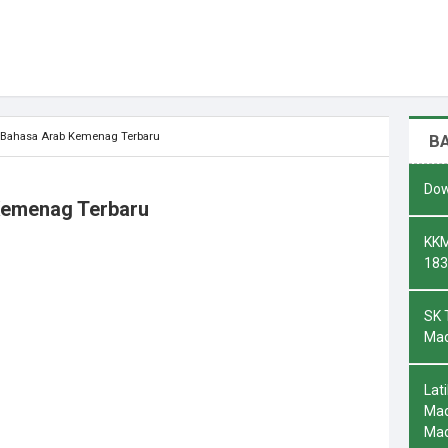
Bahasa Arab Kemenag Terbaru
B
Dow
Kemenag Terbaru
KKM
183
SK 
Mad
Lat
Mad
Ma