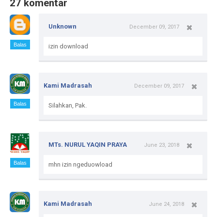
27 komentar
Unknown
December 09, 2017
Balas
izin download
Kami Madrasah
December 09, 2017
Balas
Silahkan, Pak.
MTs. NURUL YAQIN PRAYA
June 23, 2018
Balas
mhn izin ngeduowload
Kami Madrasah
June 24, 2018