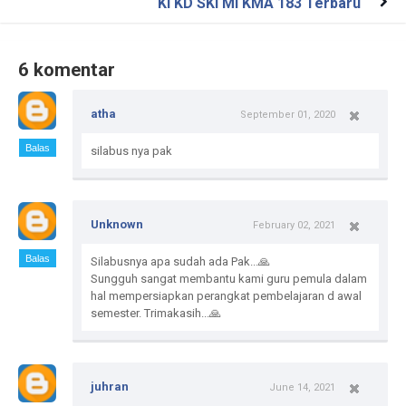
KI KD SKI MI KMA 183 Terbaru
6 komentar
atha
September 01, 2020
Balas
silabus nya pak
Unknown
February 02, 2021
Balas
Silabusnya apa sudah ada Pak...🙏
Sungguh sangat membantu kami guru pemula dalam
hal mempersiapkan perangkat pembelajaran d awal
semester. Trimakasih...🙏
juhran
June 14, 2021