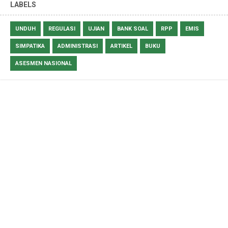
LABELS
UNDUH
REGULASI
UJIAN
BANK SOAL
RPP
EMIS
SIMPATIKA
ADMINISTRASI
ARTIKEL
BUKU
ASESMEN NASIONAL