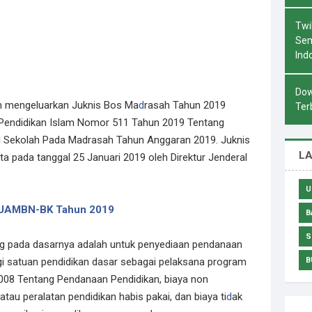
Twi
Sem
Ind
Dow
ah mengeluarkan Juknis Bos Ma
d
rasah Tahun 2019
Ter
l Pendidikan Islam Nomor 511 Tahun 2019 Tentang
l Sekolah Pada Madrasah Tahun Anggaran 2019. Juknis
L
ta pada tanggal 25 Januari 2019 oleh Direktur Jenderal
U
i UAMBN-BK Tahun 2019
B
S
g pada dasarnya adalah untuk penyediaan pendanaan
gi satuan pendidikan dasar sebagai pelaksana program
B
2008 Tentang Pendanaan Pendidikan, biaya non
tau peralatan pendidikan habis pakai, dan biaya ti
d
ak