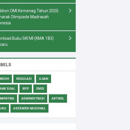
bbon OMI Kemenag Tahun 2025:
arak Olimpiade Madrasah
onesia
nload Buku SKI MI (KMA 183)
baru
ABELS
NDUH
REGULASI
UJIAN
ANK SOAL
RPP
EMIS
IMPATIKA
ADMINISTRASI
ARTIKEL
UKU
ASESMEN NASIONAL