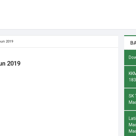
hun 2019
B
Dow
un 2019
KKM
183
SK 
Mad
Lat
Mad
Ma