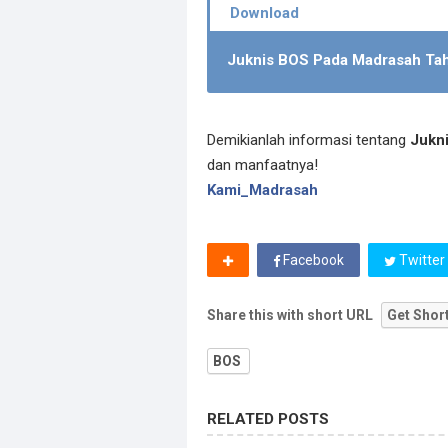
Juknis BOS Pada Madrasah Ta
Demikianlah informasi tentang
Jukn
dan manfaatnya!
Kami_Madrasah
Facebook
Twitter
Share this with short URL
Get Shor
BOS
RELATED POSTS