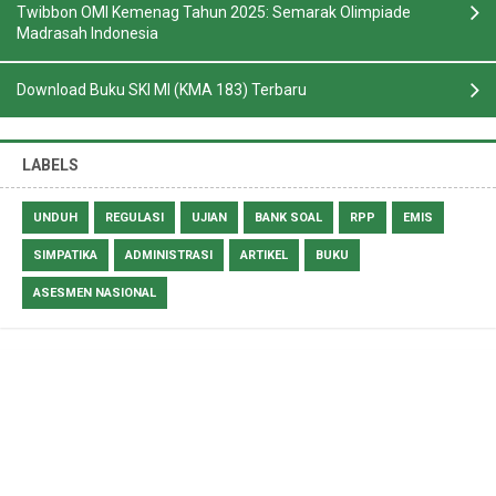
Twibbon OMI Kemenag Tahun 2025: Semarak Olimpiade
Madrasah Indonesia
Download Buku SKI MI (KMA 183) Terbaru
LABELS
UNDUH
REGULASI
UJIAN
BANK SOAL
RPP
EMIS
SIMPATIKA
ADMINISTRASI
ARTIKEL
BUKU
ASESMEN NASIONAL