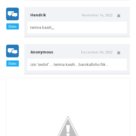
Hendrik
November 16, 2022
Balas
terima kasih,,,
Anonymous
December 04, 2022
Balas
izin 'sedot' ... terima kasih... barokallohu fiik...