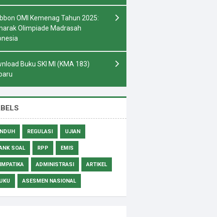
bbon OMI Kemenag Tahun 2025:
arak Olimpiade Madrasah
onesia
nload Buku SKI MI (KMA 183)
baru
ABELS
NDUH
REGULASI
UJIAN
ANK SOAL
RPP
EMIS
IMPATIKA
ADMINISTRASI
ARTIKEL
UKU
ASESMEN NASIONAL