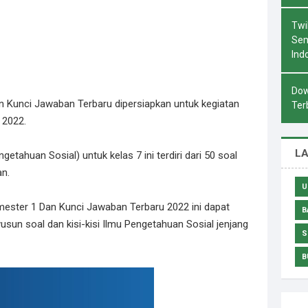
Twi
Sem
Ind
Dow
n Kunci Jawaban Terbaru dipersiapkan untuk kegiatan
Ter
 2022.
L
tahuan Sosial) untuk kelas 7 ini terdiri dari 50 soal
an.
U
mester 1 Dan Kunci Jawaban Terbaru 2022 ini dapat
B
un soal dan kisi-kisi Ilmu Pengetahuan Sosial jenjang
S
B