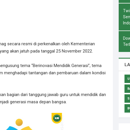
Twi
Sem
Ind
Dow
ag secara resmi di perkenalkan oleh Kementerian
Ter
 yang akan jatuh pada tanggal 25 November 2022.
L
mengusung tema “Berinovasi Mendidik Generasi”, tema
lam menghadapi tantangan dan pembaruan dalam kondisi
U
B
akan bagian dari tanggung jawab guru untuk mendidik dan
S
njadi generasi masa depan bangsa.
B