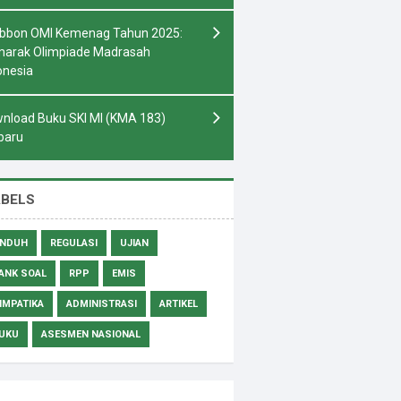
bbon OMI Kemenag Tahun 2025:
arak Olimpiade Madrasah
onesia
nload Buku SKI MI (KMA 183)
baru
ABELS
NDUH
REGULASI
UJIAN
ANK SOAL
RPP
EMIS
IMPATIKA
ADMINISTRASI
ARTIKEL
UKU
ASESMEN NASIONAL