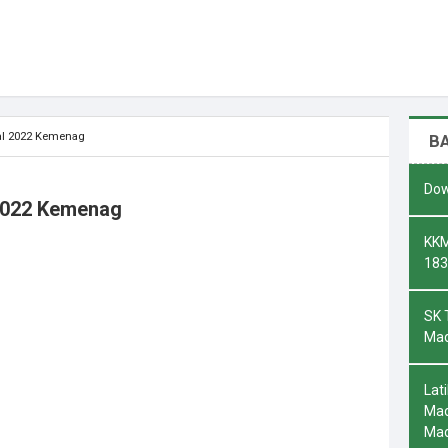
al 2022 Kemenag
B
Dow
 2022 Kemenag
KKM
183
SK 
Mad
Lat
Mad
Ma