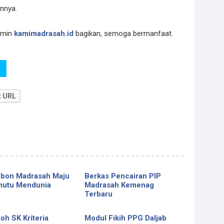
innya.
dmin
kamimadrasah.id
bagikan, semoga bermanfaat.
t URL
bon Madrasah Maju
Berkas Pencairan PIP
mutu Mendunia
Madrasah Kemenag
Terbaru
oh SK Kriteria
Modul Fikih PPG Daljab