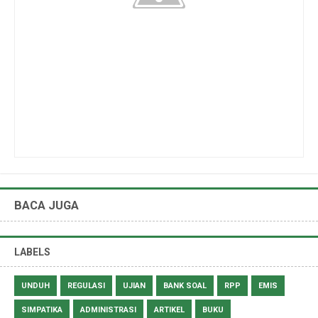
BACA JUGA
LABELS
UNDUH
REGULASI
UJIAN
BANK SOAL
RPP
EMIS
SIMPATIKA
ADMINISTRASI
ARTIKEL
BUKU