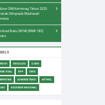
bbon OMI Kemenag Tahun 2025:
arak Olimpiade Madrasah
onesia
nload Buku SKI MI (KMA 183)
baru
ABELS
NDUH
REGULASI
UJIAN
ANK SOAL
RPP
EMIS
IMPATIKA
ADMINISTRASI
ARTIKEL
UKU
ASESMEN NASIONAL