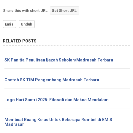
Share this with short URL
Get Short URL
Emis
Unduh
RELATED POSTS
SK Panitia Penulisan Ijazah Sekolah/Madrasah Terbaru
Contoh SK TIM Pengembang Madrasah Terbaru
Logo Hari Santri 2025: Filosofi dan Makna Mendalam
Membuat Ruang Kelas Untuk Beberapa Rombel di EMIS
Madrasah