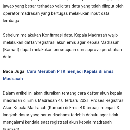
jawab yang besar terhadap validitas data yang telah diinput oleh
operator madrasah yang bertugas melakukan input data
lembaga.
Sebelum melakukan Konfirmasi data, Kepala Madrasah wajib
melakukan daftar/registrasi akun emis agar Kepala Madrasah
(Kamad) dapat melakukan persetujuan dan approve perubahan
data.
Baca Juga:
Cara Merubah PTK menjadi Kepala di Emis
Madrasah
Dalam artikel ini akan diuraikan tentang cara daftar akun kepala
madrasah di Emis Madrasah 4.0 terbaru 2021. Proses Registrasi
Akun Kepala Madrasah (Kamad) di Emis 4.0 terbagi menjadi 3
langkah dasar yang harus dipahami terlebih dahulu agar tidak
mengalami kendala saat registrasi akun kepala madrasah
(Kamad).