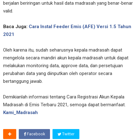
berjalan beriringan untuk hasil data madrasah yang benar-benar
valid.
Baca Juga:
Cara Instal Feeder Emis (AFE) Versi 1.5 Tahun
2021
Oleh karena itu, sudah seharusnya kepala madrasah dapat
mengelola secara mandiri akun kepala madrasah untuk dapat
melakukan monitoring data, approve data, dan persetujuan
perubahan data yang diinputkan oleh operator secara
bertanggung jawab.
Demikianlah informasi tentang Cara Registrasi Akun Kepala
Madrasah di Emis Terbaru 2021, semoga dapat bermanfaat.
Kami_Madrasah
Facebook
Twitter