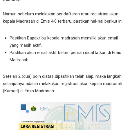
Namun sebelum melakukan pendaftaran atau registrasi akun
kepala Madrasah di Emis 4.0 terbaru, pastikan hal-hal berikut ini:
Pastikan Bapak/Ibu kepala madrasah memiliki akun email
yang masih aktif.
Pastikan akun email aktif belum pernah didaftatkan di Emis
Madrasah.
Setelah 2 (dua) poin diatas dipastikan telah siap, maka langkah
selanjutnya adalah melakukan registrasi akun kepala madrasah
(Kamad) di Emis Madrasah.