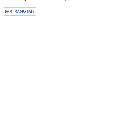
KAMI MADRASAH