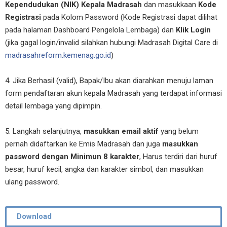
Kependudukan (NIK) Kepala Madrasah
dan masukkaan
Kode
Registrasi
pada Kolom Password (Kode Registrasi dapat dilihat
pada halaman Dashboard Pengelola Lembaga) dan
Klik Login
(jika gagal login/invalid silahkan hubungi Madrasah Digital Care di
madrasahreform.kemenag.go.id
)
4. Jika Berhasil (valid), Bapak/Ibu akan diarahkan menuju laman
form pendaftaran akun kepala Madrasah yang terdapat informasi
detail lembaga yang dipimpin.
5. Langkah selanjutnya,
masukkan email aktif
yang belum
pernah didaftarkan ke Emis Madrasah dan juga
masukkan
password dengan Minimun 8 karakter
, Harus terdiri dari huruf
besar, huruf kecil, angka dan karakter simbol, dan masukkan
ulang password.