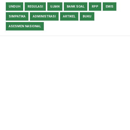
UNDUH
REGULASI
UJIAN
BANK SOAL
RPP
EMIS
SIMPATIKA
ADMINISTRASI
ARTIKEL
BUKU
ASESMEN NASIONAL