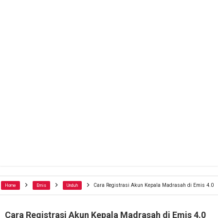
Cara Registrasi Akun Kepala Madrasah di Emis 4.0
Home
Emis
Unduh
Cara Registrasi Akun Kepala Madrasah di Emis 4.0