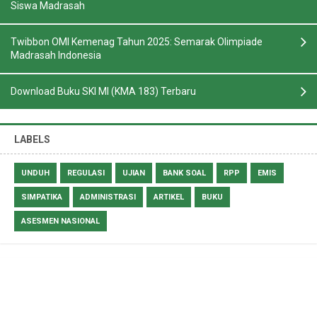
Siswa Madrasah
Twibbon OMI Kemenag Tahun 2025: Semarak Olimpiade
Madrasah Indonesia
Download Buku SKI MI (KMA 183) Terbaru
LABELS
UNDUH
REGULASI
UJIAN
BANK SOAL
RPP
EMIS
SIMPATIKA
ADMINISTRASI
ARTIKEL
BUKU
ASESMEN NASIONAL