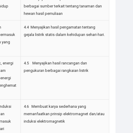
hidup
berbagai sumber terkait tentang tanaman dan
hewan hasil pemuliaan
n
4.4 Menyajikan hasil pengamatan tentang
 termasuk
gejala listrik statis dalam kehidupan sehari-hari.
n yang
, energi
4.5 Menyajikan hasil rancangan dan
alam
pengukuran berbagai rangkaian listrik
 energi
 menghemat
nduksi
4.6 Membuat karya sederhana yang
dan
memanfaatkan prinsip elektromagnet dan/atau
ermasuk
induksi elektromagnetik
ari