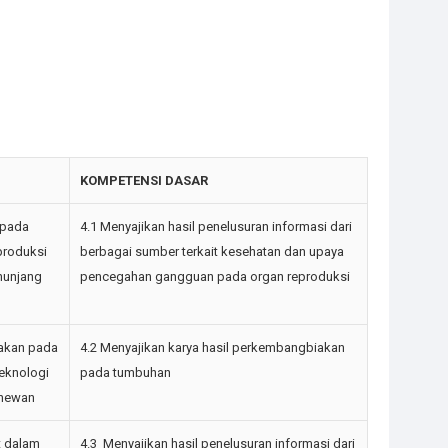
KOMPETENSI DASAR
 pada
4.1 Menyajikan hasil penelusuran informasi dari
produksi
berbagai sumber terkait kesehatan dan upaya
nunjang
pencegahan gangguan pada organ reproduksi
iakan pada
4.2 Menyajikan karya hasil perkembangbiakan
eknologi
pada tumbuhan
 hewan
t dalam
4.3 Menyajikan hasil penelusuran informasi dari