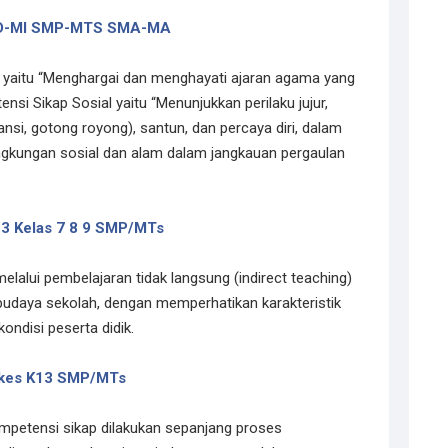
 SD-MI SMP-MTS SMA-MA
 yaitu “Menghargai dan menghayati ajaran agama yang
i Sikap Sosial yaitu “Menunjukkan perilaku jujur,
ransi, gotong royong), santun, dan percaya diri, dalam
lingkungan sosial dan alam dalam jangkauan pergaulan
13 Kelas 7 8 9 SMP/MTs
lalui pembelajaran tidak langsung (indirect teaching)
budaya sekolah, dengan memperhatikan karakteristik
ondisi peserta didik.
skes K13 SMP/MTs
etensi sikap dilakukan sepanjang proses