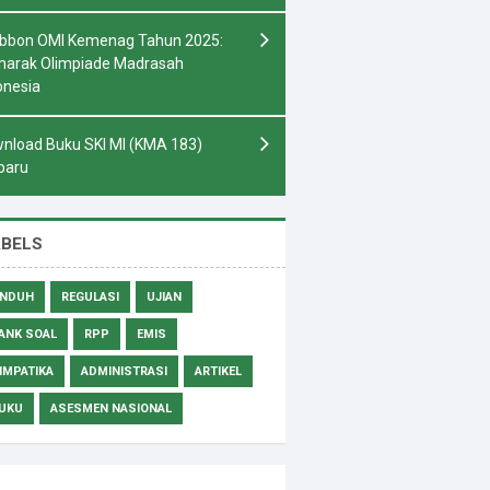
bbon OMI Kemenag Tahun 2025:
arak Olimpiade Madrasah
onesia
nload Buku SKI MI (KMA 183)
baru
ABELS
NDUH
REGULASI
UJIAN
ANK SOAL
RPP
EMIS
IMPATIKA
ADMINISTRASI
ARTIKEL
UKU
ASESMEN NASIONAL