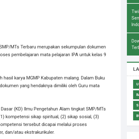
Twi
Sem
Ind
Dow
13 SMP/MTs Terbaru merupakan sekumpulan dokumen
Ter
oses pembelajaran mata pelajaran IPA untuk kelas 9
L
lah hasil karya MGMP Kabupaten malang. Dalam Buku
U
dokumen yang hendaknya dimiliki oleh Guru mata
B
S
i Dasar (KD) Ilmu Pengetahun Alam tingkat SMP/MTs
kompetensi sikap spiritual, (2) sikap sosial, (3)
B
Kompetensi tersebut dicapai melalui proses
er, dan/atau ekstrakurikuler.