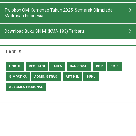
Twibbon OMI Kemenag Tahun 2025: Semarak Olimpiade
Madrasah Indonesia
Download Buku SKI MI (KMA 183) Terbaru
LABELS
UNDUH
REGULASI
UJIAN
BANK SOAL
RPP
EMIS
SIMPATIKA
ADMINISTRASI
ARTIKEL
BUKU
ASESMEN NASIONAL