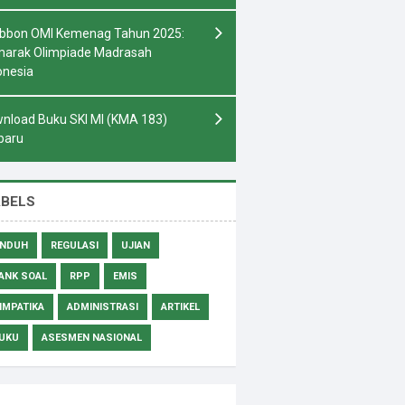
bbon OMI Kemenag Tahun 2025:
arak Olimpiade Madrasah
onesia
nload Buku SKI MI (KMA 183)
baru
ABELS
NDUH
REGULASI
UJIAN
ANK SOAL
RPP
EMIS
IMPATIKA
ADMINISTRASI
ARTIKEL
UKU
ASESMEN NASIONAL