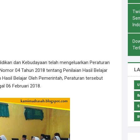
Twi
Sem
Ind
Dow
Ter
didikan dan Kebudayaan telah mengeluarkan Peraturan
L
omor 04 Tahun 2018 tentang Penilaian Hasil Belajar
 Hasil Belajar Oleh Pemerintah, Peraturan tersebut
U
gal 06 Februari 2018.
B
S
B