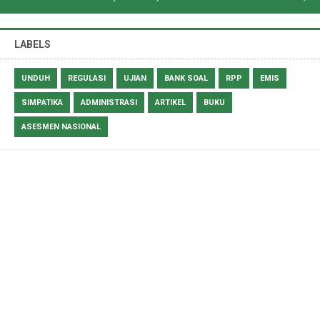
LABELS
UNDUH
REGULASI
UJIAN
BANK SOAL
RPP
EMIS
SIMPATIKA
ADMINISTRASI
ARTIKEL
BUKU
ASESMEN NASIONAL