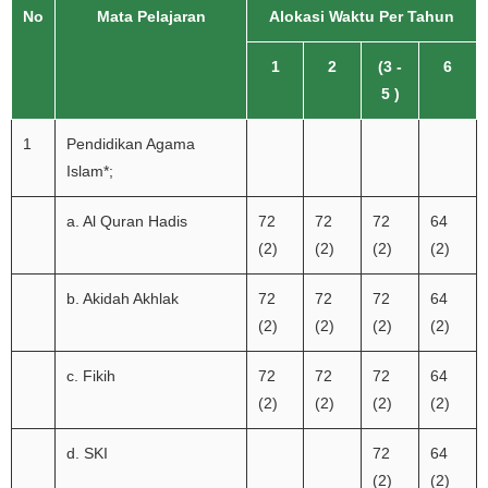
No
Mata Pelajaran
Alokasi Waktu Per Tahun
1
2
(3 -
6
5 )
1
Pendidikan Agama
Islam*;
a. Al Quran Hadis
72
72
72
64
(2)
(2)
(2)
(2)
b. Akidah Akhlak
72
72
72
64
(2)
(2)
(2)
(2)
c. Fikih
72
72
72
64
(2)
(2)
(2)
(2)
d. SKI
72
64
(2)
(2)