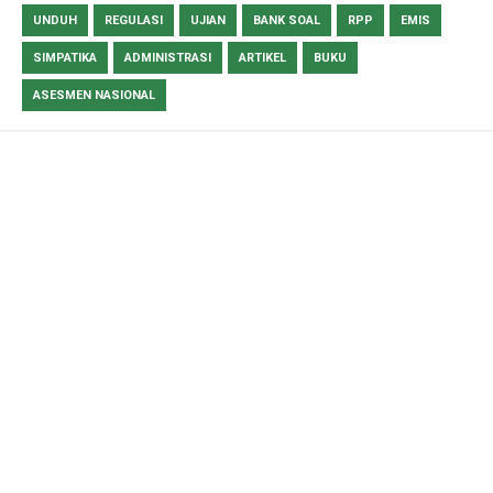
UNDUH
REGULASI
UJIAN
BANK SOAL
RPP
EMIS
SIMPATIKA
ADMINISTRASI
ARTIKEL
BUKU
ASESMEN NASIONAL