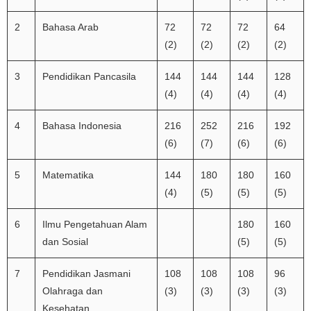
2
Bahasa Arab
72
72
72
64
(2)
(2)
(2)
(2)
3
Pendidikan Pancasila
144
144
144
128
(4)
(4)
(4)
(4)
4
Bahasa Indonesia
216
252
216
192
(6)
(7)
(6)
(6)
5
Matematika
144
180
180
160
(4)
(5)
(5)
(5)
6
Ilmu Pengetahuan Alam
180
160
dan Sosial
(5)
(5)
7
Pendidikan Jasmani
108
108
108
96
Olahraga dan
(3)
(3)
(3)
(3)
Kesehatan