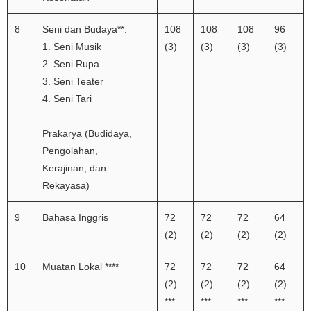
8
Seni dan Budaya**:
108
108
108
96
1. Seni Musik
(3)
(3)
(3)
(3)
2. Seni Rupa
3. Seni Teater
4. Seni Tari
Prakarya (Budidaya,
Pengolahan,
Kerajinan, dan
Rekayasa)
9
Bahasa Inggris
72
72
72
64
(2)
(2)
(2)
(2)
10
Muatan Lokal ****
72
72
72
64
(2)
(2)
(2)
(2)
***
***
***
***