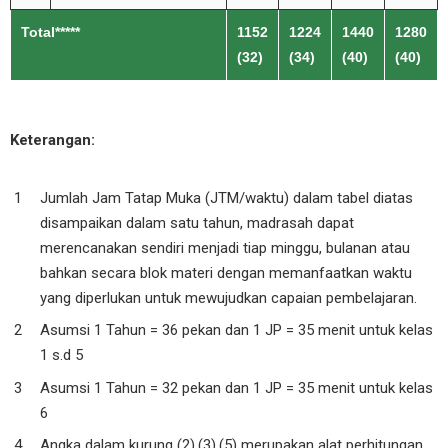
Total*****
1152
1224
1440
1280
(32)
(34)
(40)
(40)
Keterangan:
Jumlah Jam Tatap Muka (JTM/waktu) dalam tabel diatas
disampaikan dalam satu tahun, madrasah dapat
merencanakan sendiri menjadi tiap minggu, bulanan atau
bahkan secara blok materi dengan memanfaatkan waktu
yang diperlukan untuk mewujudkan capaian pembelajaran.
Asumsi 1 Tahun = 36 pekan dan 1 JP = 35 menit untuk kelas
1 s.d 5
Asumsi 1 Tahun = 32 pekan dan 1 JP = 35 menit untuk kelas
6
Angka dalam kurung (2),(3),(5) merupakan alat perhitungan