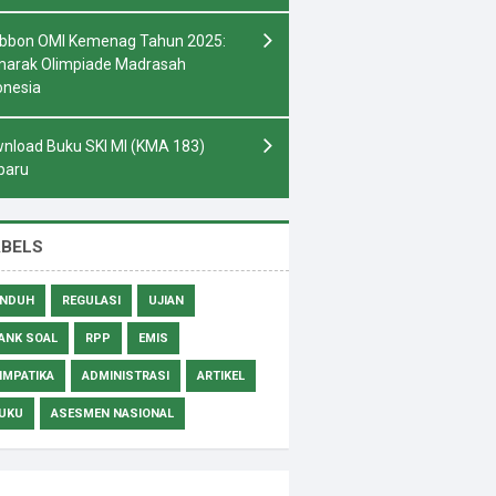
bbon OMI Kemenag Tahun 2025:
arak Olimpiade Madrasah
onesia
nload Buku SKI MI (KMA 183)
baru
ABELS
NDUH
REGULASI
UJIAN
ANK SOAL
RPP
EMIS
IMPATIKA
ADMINISTRASI
ARTIKEL
UKU
ASESMEN NASIONAL