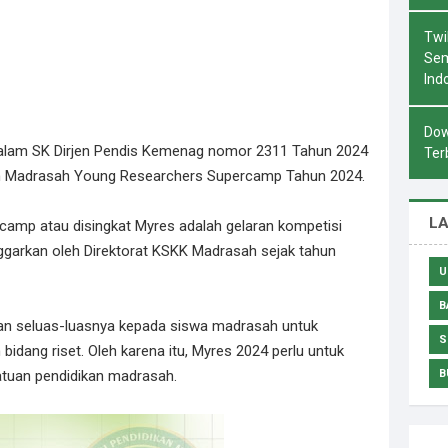
Twi
Sem
Ind
Dow
dalam SK Dirjen Pendis Kemenag nomor 2311 Tahun 2024
Ter
an Madrasah Young Researchers Supercamp Tahun 2024.
L
amp atau disingkat Myres adalah gelaran kompetisi
enggarkan oleh Direktorat KSKK Madrasah sejak tahun
U
B
 seluas-luasnya kepada siswa madrasah untuk
S
ng riset. Oleh karena itu, Myres 2024 perlu untuk
atuan pendidikan madrasah.
B