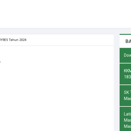
MYRES Tahun 2024
B
Dow
4
KKM
183
SK 
Mad
Lat
Mad
Ma