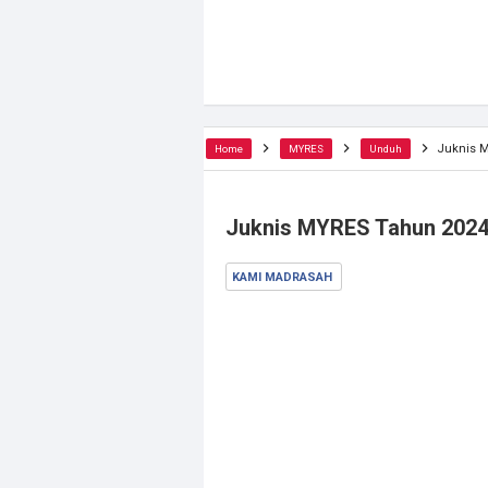
Juknis 
Home
MYRES
Unduh
Juknis MYRES Tahun 202
KAMI MADRASAH