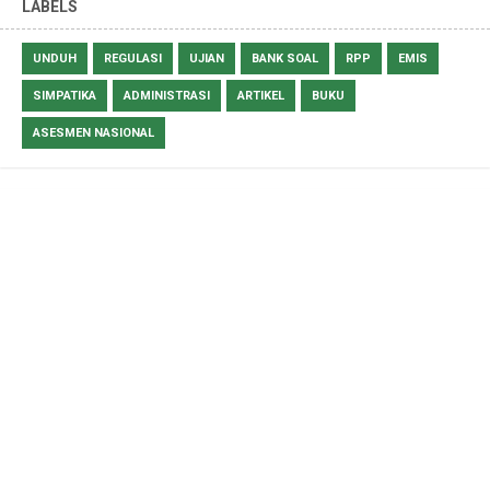
LABELS
UNDUH
REGULASI
UJIAN
BANK SOAL
RPP
EMIS
SIMPATIKA
ADMINISTRASI
ARTIKEL
BUKU
ASESMEN NASIONAL