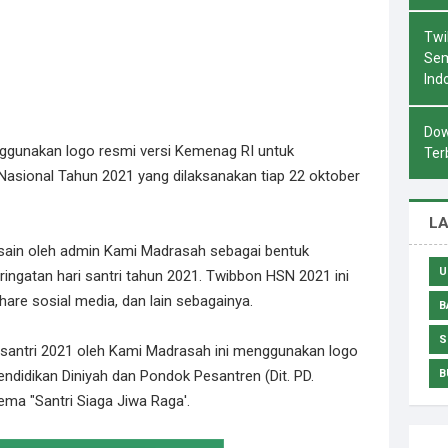
Twi
Sem
Ind
Dow
ggunakan logo resmi versi Kemenag RI untuk
Ter
Nasional Tahun 2021 yang dilaksanakan tiap 22 oktober
L
esain oleh admin Kami Madrasah sebagai bentuk
U
ingatan hari santri tahun 2021. Twibbon HSN 2021 ini
hare sosial media, dan lain sebagainya.
B
S
 santri 2021 oleh Kami Madrasah ini menggunakan logo
endidikan Diniyah dan Pondok Pesantren (Dit. PD.
B
ma "Santri Siaga Jiwa Raga'.