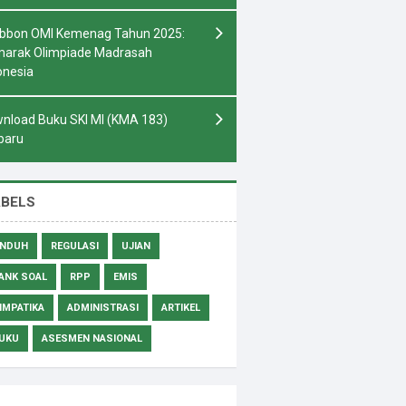
bbon OMI Kemenag Tahun 2025:
arak Olimpiade Madrasah
onesia
nload Buku SKI MI (KMA 183)
baru
ABELS
NDUH
REGULASI
UJIAN
ANK SOAL
RPP
EMIS
IMPATIKA
ADMINISTRASI
ARTIKEL
UKU
ASESMEN NASIONAL