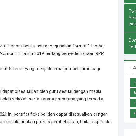
Twi
Sem
Ind
Dow
isi Terbaru berikut ini menggunakan format 1 lembar
Ter
d Nomor 14 Tahun 2019 tentang penyederhanaan RPP.
L
muat 5 Tema yang menjadi tema pembelajaran bagi
U
 dapat disesuaikan oleh guru sesuai dengan media
B
i oleh sekolah serta sarana prasarana yang tersedia.
S
021 ini bersifat fleksibel dan dapat disesuaikan dengan
B
m melaksanakan proses pembelajaran, baik tatap muka