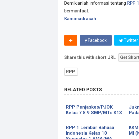
Demikianlah informasi tentang
RPP 1
bermanfaat.
Kamimadrasah
Facebook
Twitter
Share this with short URL
Get Shor
RPP
RELATED POSTS
RPP Penjaskes/PJOK
Jukn
Kelas 7 8 9 SMP/MTs K13
Pada
RPP 1 Lembar Bahasa
KKM
Indonesia Kelas 10
MI (
Semester 1 SMA/MA