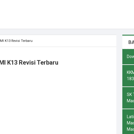
MI K13 Revisi Terbaru
B
Dow
MI K13 Revisi Terbaru
KKM
183
SK 
Mad
Lat
Mad
Ma