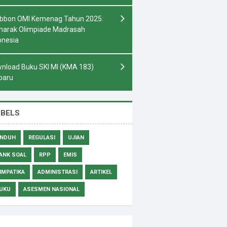
bbon OMI Kemenag Tahun 2025:
arak Olimpiade Madrasah
onesia
nload Buku SKI MI (KMA 183)
baru
ABELS
NDUH
REGULASI
UJIAN
ANK SOAL
RPP
EMIS
IMPATIKA
ADMINISTRASI
ARTIKEL
UKU
ASESMEN NASIONAL