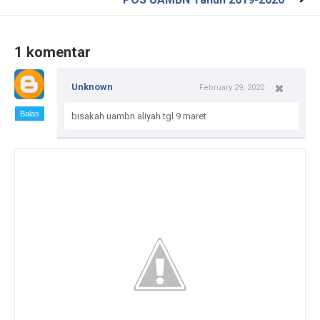
1 komentar
Unknown
February 29, 2020
Balas
bisakah uambn aliyah tgl 9 maret