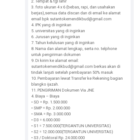
2. Tempat & tgl lahir
3. foto ukuran 4 x 6 (bebas, rapi, dan usahakan
berjas),semua data discan dan di email ke alamat
email bpk sutantokemendikbud@gmail.com
4. IPK yang di inginkan
5. universitas yang di inginkan
6. Jurusan yang di inginkan
7. Tahun kelulusan yang di inginkan
8. Nama dan alamat lengkap, serta no. telphone
untuk pengiriman dokumen
9. Di kirim ke alamat email:
sutantokemendikbud@gmail.com berkas akan di
tindak lanjuti setelah pembayaran 50% masuk
10. Pembayaran lewat Transfer ke Rekening bagian
blangko ijazah.
11. PENGIRIMAN Dokumen Via JNE
4. Biaya – Biaya
• SD = Rp. 1.500.000
• SMP = Rp. 2.000.000
• SMA = Rp. 3.000.000
• D3 = 6.000.000
• S1 = 7.500.000(TERGANTUN UNIVERSITAS)
• S2 = 12.000.000(TERGANTUN UNIVERSITAS)
• S3 / Doktoral Rp. 24.000.000