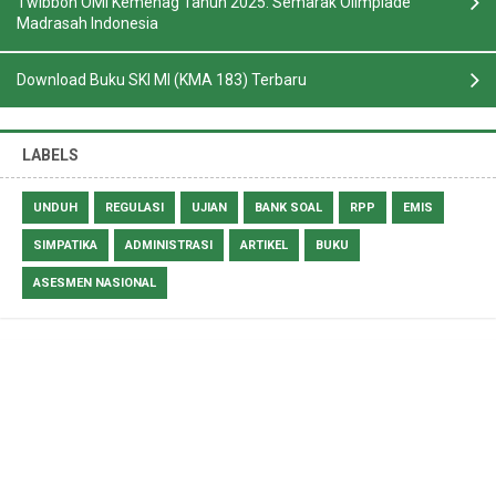
Twibbon OMI Kemenag Tahun 2025: Semarak Olimpiade
Madrasah Indonesia
Download Buku SKI MI (KMA 183) Terbaru
LABELS
UNDUH
REGULASI
UJIAN
BANK SOAL
RPP
EMIS
SIMPATIKA
ADMINISTRASI
ARTIKEL
BUKU
ASESMEN NASIONAL