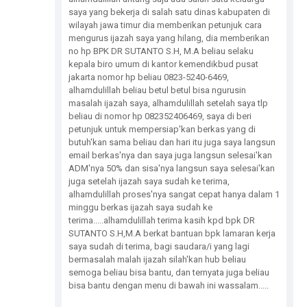
saya yang bekerja di salah satu dinas kabupaten di
wilayah jawa timur dia memberikan petunjuk cara
mengurus ijazah saya yang hilang, dia memberikan
no hp BPK DR SUTANTO S.H, M.A beliau selaku
kepala biro umum di kantor kemendikbud pusat
jakarta nomor hp beliau 0823-5240-6469,
alhamdulillah beliau betul betul bisa ngurusin
masalah ijazah saya, alhamdulillah setelah saya tlp
beliau di nomor hp 082352406469, saya di beri
petunjuk untuk mempersiap'kan berkas yang di
butuh'kan sama beliau dan hari itu juga saya langsun
email berkas'nya dan saya juga langsun selesai'kan
ADM'nya 50% dan sisa'nya langsun saya selesai'kan
juga setelah ijazah saya sudah ke terima,
alhamdulillah proses'nya sangat cepat hanya dalam 1
minggu berkas ijazah saya sudah ke
terima.....alhamdulillah terima kasih kpd bpk DR
SUTANTO S.H,M.A berkat bantuan bpk lamaran kerja
saya sudah di terima, bagi saudara/i yang lagi
bermasalah malah ijazah silah'kan hub beliau
semoga beliau bisa bantu, dan ternyata juga beliau
bisa bantu dengan menu di bawah ini wassalam.....