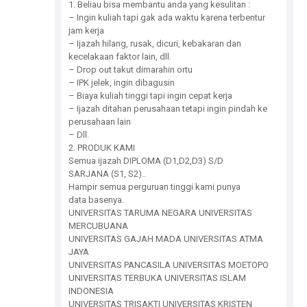
1. Beliau bisa membantu anda yang kesulitan :
– Ingin kuliah tapi gak ada waktu karena terbentur
jam kerja
– Ijazah hilang, rusak, dicuri, kebakaran dan
kecelakaan faktor lain, dll.
– Drop out takut dimarahin ortu
– IPK jelek, ingin dibagusin
– Biaya kuliah tinggi tapi ingin cepat kerja
– Ijazah ditahan perusahaan tetapi ingin pindah ke
perusahaan lain
– Dll.
2. PRODUK KAMI
Semua ijazah DIPLOMA (D1,D2,D3) S/D
SARJANA (S1, S2)..
Hampir semua perguruan tinggi kami punya
data basenya.
UNIVERSITAS TARUMA NEGARA UNIVERSITAS
MERCUBUANA
UNIVERSITAS GAJAH MADA UNIVERSITAS ATMA
JAYA
UNIVERSITAS PANCASILA UNIVERSITAS MOETOPO
UNIVERSITAS TERBUKA UNIVERSITAS ISLAM
INDONESIA
UNIVERSITAS TRISAKTI UNIVERSITAS KRISTEN