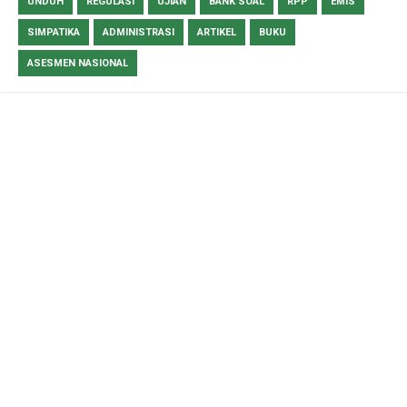
UNDUH
REGULASI
UJIAN
BANK SOAL
RPP
EMIS
SIMPATIKA
ADMINISTRASI
ARTIKEL
BUKU
ASESMEN NASIONAL